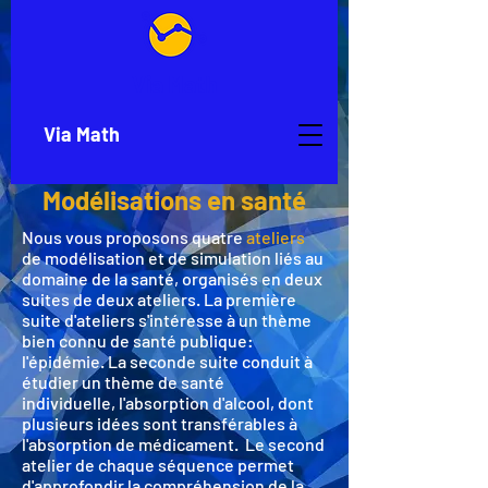
Via Math
Via Math
Modélisations en santé
Nous vous proposons quatre
ateliers
de modélisation et de simulation liés au
domaine de la santé, organisés en deux
suites de deux ateliers. La première
suite d'ateliers s'intéresse à un thème
bien connu de santé publique:
l'épidémie. La seconde suite conduit à
étudier un thème de santé
individuelle, l'absorption d'alcool, dont
plusieurs idées sont transférables à
l'absorption de médicament. Le second
atelier de chaque séquence permet
d'approfondir la compréhension de la