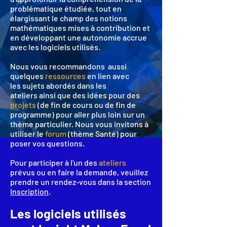
problématique étudiée, tout en
élargissant le champ des notions
mathématiques mises à contribution et
en développant une autonomie accrue
avec les logiciels utilisés.
Nous vous recommandons aussi
quelques
ressources
en lien avec
les sujets abordés dans les
ateliers ainsi que des idées pour des
projets
(de fin de cours ou de fin de
programme) pour aller plus loin sur un
thème particulier. Nous vous invitons à
utiliser le
forum
(thème Santé) pour
poser vos questions.
Pour participer à l'un des
ateliers
prévus ou en faire la demande, veuillez
prendre un rendez-vous dans la section
Inscription
.
Les logiciels utilisés