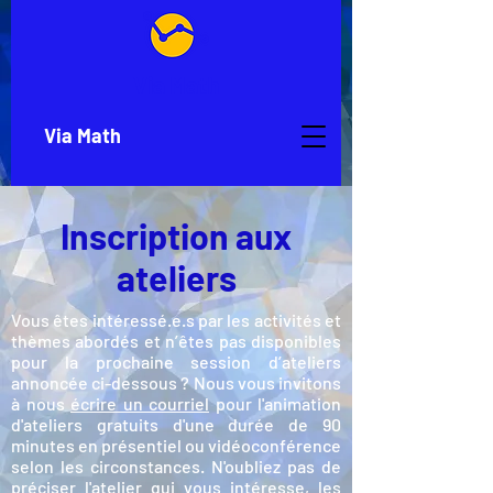
Via Math
Via Math
Inscription aux
ateliers
Vous êtes intéressé.e.s par les activités et
thèmes abordés et n’êtes pas disponibles
pour la prochaine session d’ateliers
annoncée ci-dessous ? Nous vous invitons
à nous
écrire un courriel
pour l'animation
d'ateliers gratuits d'une durée de 90
minutes en présentiel ou vidéoconférence
selon les circonstances. N'oubliez pas de
préciser l'atelier qui vous intéresse, les